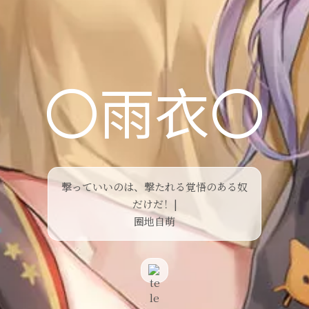
〇雨衣〇
撃っていいのは
|
圈地自萌