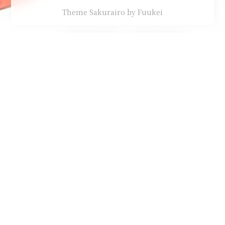
Theme Sakurairo
by Fuukei
Article
投稿日時は 2025-11-27
1023 ヒット
何もない
python
playwright连接本地浏览器（调试模
式）